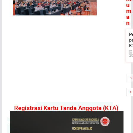
u
m
a
n
P
.
p
K
2
Registrasi Kartu Tanda Anggota (KTA)