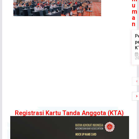
u
m
a
n
.
P
p
K
2
Registrasi Kartu Tanda Anggota (KTA)