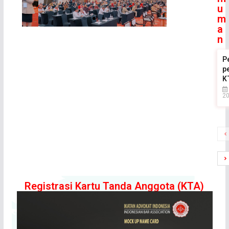
u
m
a
n
P
p
K
2
Registrasi Kartu Tanda Anggota (KTA)