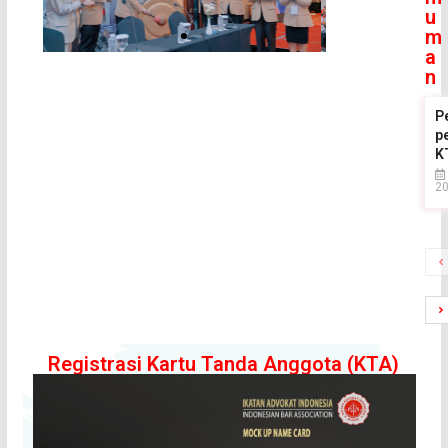
u
m
a
n
P
p
K
2
Registrasi Kartu Tanda Anggota (KTA)