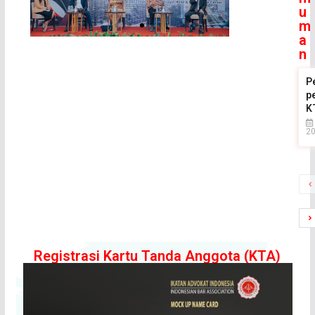
u
m
a
n
P
p
K
2
Registrasi Kartu Tanda Anggota (KTA)