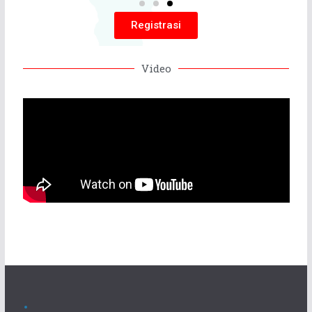
DPP IKADIN
Grand Slipi Tower Lt.5 Unit I, Jl. S. Parman Kav. 22-
24,
Jakarta Barat 11480
Email: info@dppikadin.or.id,
HP: 0851 8685 1011