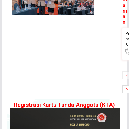
u
m
a
n
P
p
K
2
Registrasi Kartu Tanda Anggota (KTA)