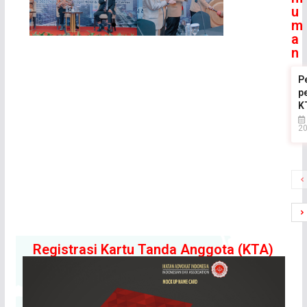
u
m
a
n
P
p
K
2
Registrasi Kartu Tanda Anggota (KTA)