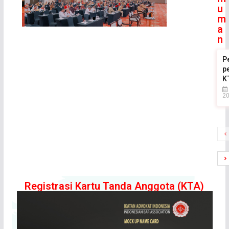
u
m
a
n
P
.
p
K
2
Registrasi Kartu Tanda Anggota (KTA)